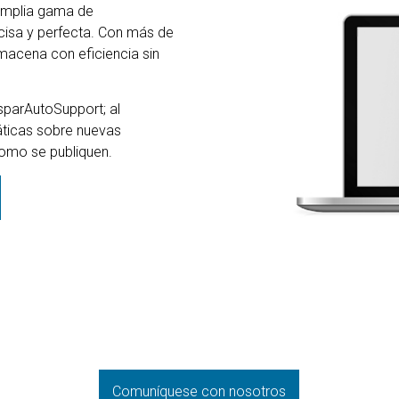
 amplia gama de
ecisa y perfecta. Con más de
macena con eficiencia sin
sparAutoSupport; al
áticas sobre nuevas
como se publiquen.
Comuníquese con nosotros