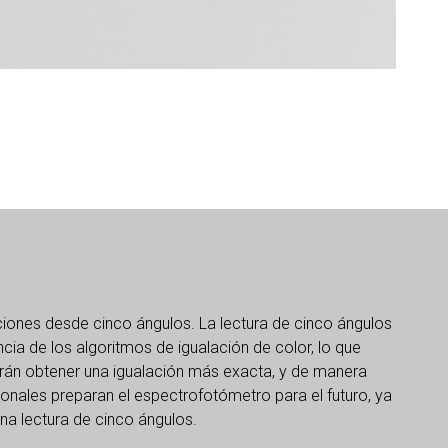
iciones desde cinco ángulos. La lectura de cinco ángulos
encia de los algoritmos de igualación de color, lo que
drán obtener una igualación más exacta, y de manera
onales preparan el espectrofotómetro para el futuro, ya
una lectura de cinco ángulos.