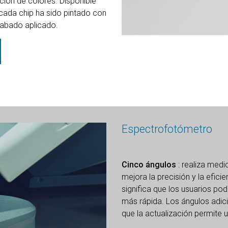
ación de colores. Disponible
, cada chip ha sido pintado con
cabado aplicado.
Espectrofotómetro
Cinco ángulos
: realiza med
mejora la precisión y la efici
significa que los usuarios po
más rápida. Los ángulos adici
que la actualización permite 